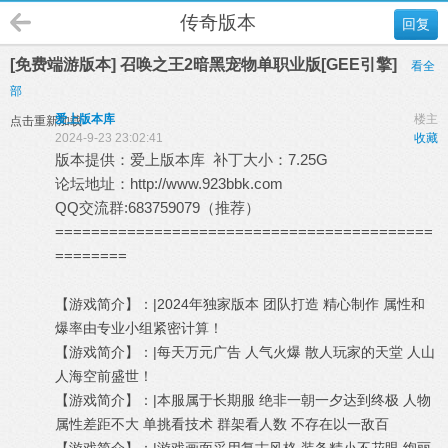
传奇版本
回复
[免费端游版本] 召唤之王2暗黑宠物单职业版[GEE引擎]
看全
部
爱上版本库
楼主
点击重新加载
2024-9-23 23:02:41
收藏
版本提供：
爱上版本库
补丁大小：7.25G
论坛地址：
http://www.923bbk.com
QQ交流群:683759079（推荐）
==========================================
========
【游戏简介】：|2024年独家版本 团队打造 精心制作 属性和
爆率由专业小组紧密计算！
【游戏简介】：|每天万元广告 人气火爆 散人玩家的天堂 人山
人海空前盛世！
【游戏简介】：|本服属于长期服 绝非一朝一夕达到终极 人物
属性差距不大 单挑看技术 群架看人数 不存在以一敌百