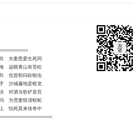
===========
共 夫妻恩爱生死同
海 远眺青山有苍松
兵 也曾郁闷砍蛆虫
手 沙城遍地是蛟龙
决 对酒当歌铲皇宫
玛 为雪妻恨清蜈蚣
上 怕死莫来传奇中
====================