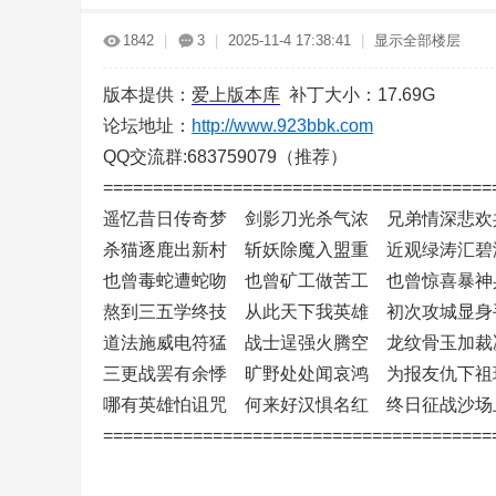
传
»
›
›
›
1842
|
3
|
2025-11-4 17:38:41
|
显示全部楼层
版本提供：
爱上版本库
补丁大小：17.69G
论坛地址：
http://www.923bbk.com
QQ交流群:683759079（推荐）
=======================================
遥忆昔日传奇梦 剑影刀光杀气浓 兄弟情深悲欢
奇
杀猫逐鹿出新村 斩妖除魔入盟重 近观绿涛汇碧
也曾毒蛇遭蛇吻 也曾矿工做苦工 也曾惊喜暴神
熬到三五学终技 从此天下我英雄 初次攻城显身
道法施威电符猛 战士逞强火腾空 龙纹骨玉加裁
三更战罢有余悸 旷野处处闻哀鸿 为报友仇下祖
哪有英雄怕诅咒 何来好汉惧名红 终日征战沙场
=======================================
服