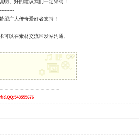
说明、好的建议我们一定采纳！
---------
希望广大传奇爱好者支持！
求可以在素材交流区发帖沟通、
x
册
:543555676