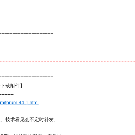
====================
====================
请下载附件】
---------
m/forum-44-1.html
效、技术看见会不定时补发、