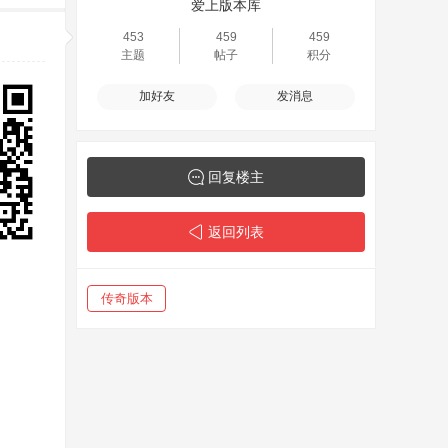
爱上版本库
453
459
459
主题
帖子
积分
加好友
发消息
回复楼主
返回列表
传奇版本