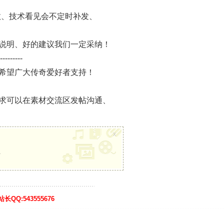
效、技术看见会不定时补发、
说明、好的建议我们一定采纳！
---------
希望广大传奇爱好者支持！
求可以在素材交流区发帖沟通、
x
册
:543555676