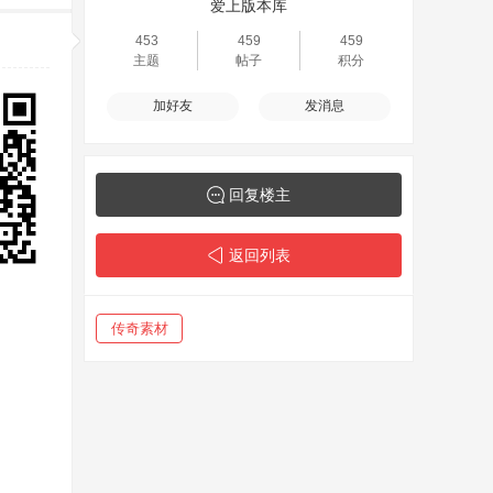
爱上版本库
453
459
459
主题
帖子
积分
加好友
发消息
回复楼主
返回列表
传奇素材