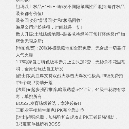
祖玛以上极品+4+5 + 6触发不同隐藏属性回混搭]每件极品
装备都有价值!
装备回收分“普通回收”和"极品回收”
海星金币轻松获得，时间就是一切!
散人升级:土城练级地图--装备兑换经验正常打怪练级(怪物
密集无限刷新)
[地图免费] : 20张终极隐藏地图全部免费、无合成一切靠打
人气火爆
1.76独家复古特色版本赤月上面只加2套，无秒杀不花里胡
哨，全原创玩法自主研发
[战士]攻高血厚支持双烈火暴击火爆发性极高,26级免费招
带5个虎卫协助开荒
[法师]★起步强烈推荐,暗殿诱惑5个宝宝，44级带花吻有绿
毒，单挑所有
BOSS ,发育练级首选，拿沙必备! !
三职业平衡相生相克! PK完全靠走位!
[道士]超强绿毒，加强狗和白虎攻击PK王者超强辅助，
3只宝宝单挑所有BOSS!