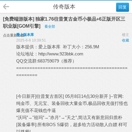
传奇版本
回复
[免费端游版本] 独家1.76往昔复古金币小极品+6正版开区三
职业版[GOM引擎]
看全部
爱上版本库
楼主
点击重新加载
2025-6-6 10:39:51
收藏
版本提供：
爱上版本库
补丁大小：256.9M
论坛地址：
http://www.923bbk.com
QQ交流群:683759079（推荐）
==========================================
========
[今日新开]往昔复古首区[ 05月8日14点30分新开 ]--官网:
纯金币、无元宝、装备回收大量金币,极品回收充值打怪也
爆充值不花钱也牛逼
“沃玛”→"祖玛”→"赤月°→"天之”,简洁又有新意回归质朴
[装备爆率]:所有BOS S爆切，超多给力活动散人白嫖 样可
以终极!