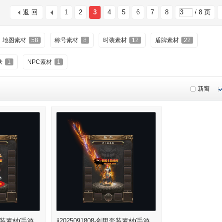
返 回
1
2
3
4
5
6
7
8
/ 8 页
地图素材
58
称号素材
8
时装素材
12
盾牌素材
22
肤
1
NPC素材
1
新窗
甲套装素材(手游,
jj2025091808-剑甲套装素材(手游,