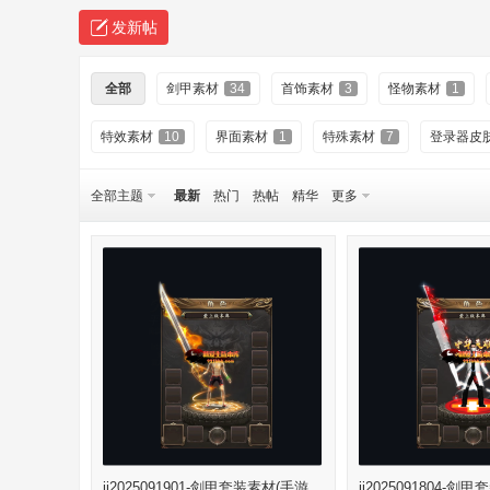
传
»
›
›
发新帖
全部
剑甲素材
34
首饰素材
3
怪物素材
1
特效素材
10
界面素材
1
特殊素材
7
登录器皮
全部主题
最新
热门
热帖
精华
更多
奇
服
jj2025091901-剑甲套装素材(手游,
jj2025091804-剑