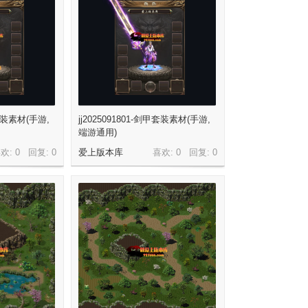
甲套装素材(手游,
jj2025091801-剑甲套装素材(手游,
端游通用)
欢: 0 回复:
0
爱上版本库
喜欢: 0 回复:
0