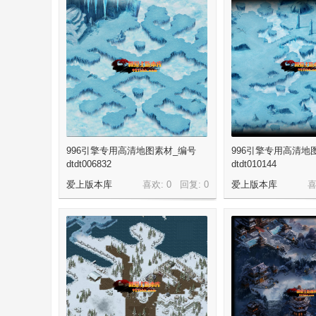
机
996引擎专用高清地图素材_编号
996引擎专用高清地
版
dtdt006832
dtdt010144
爱上版本库
喜欢: 0 回复:
0
爱上版本库
喜
-