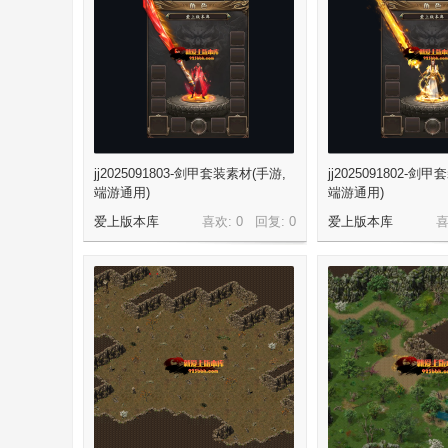
-
jj2025091803-剑甲套装素材(手游,
jj2025091802-剑
端游通用)
端游通用)
爱上版本库
喜欢: 0 回复:
0
爱上版本库
喜
传