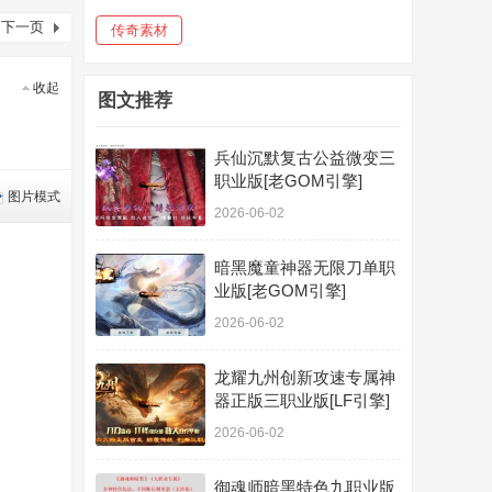
下一页
传奇素材
收起
图文推荐
兵仙沉默复古公益微变三
职业版[老GOM引擎]
图片模式
2026-06-02
暗黑魔童神器无限刀单职
业版[老GOM引擎]
2026-06-02
龙耀九州创新攻速专属神
器正版三职业版[LF引擎]
2026-06-02
御魂师暗黑特色九职业版