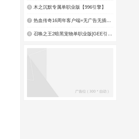
木之沉默专属单职业版【996引擎】
6
热血传奇16周年客户端=无广告无插件放心下载适合全版
7
召唤之王2暗黑宠物单职业版[GEE引擎]
8