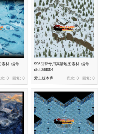
图素材_编号
996引擎专用高清地图素材_编号
dtdt088004
欢: 0 回复:
0
爱上版本库
喜欢: 0 回复:
0